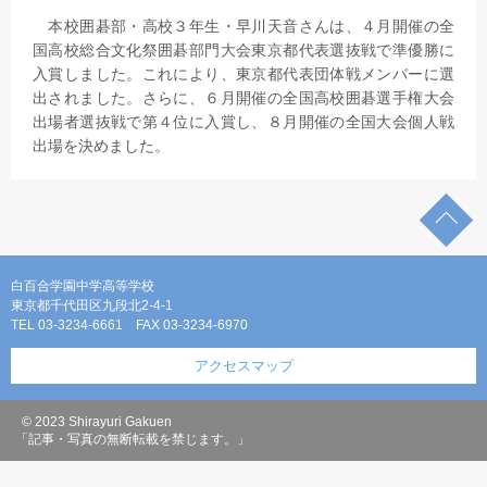
本校囲碁部・高校３年生・早川天音さんは、４月開催の全
国高校総合文化祭囲碁部門大会東京都代表選抜戦で準優勝に
入賞しました。これにより、東京都代表団体戦メンバーに選
出されました。さらに、６月開催の全国高校囲碁選手権大会
出場者選抜戦で第４位に入賞し、８月開催の全国大会個人戦
出場を決めました。
白百合学園中学高等学校
東京都千代田区九段北2-4-1
TEL 03-3234-6661
FAX 03-3234-6970
アクセスマップ
© 2023 Shirayuri Gakuen
「記事・写真の無断転載を禁じます。」